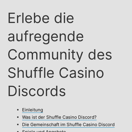
Skip
to
Erlebe die
content
aufregende
Community des
Shuffle Casino
Discords
Einleitung
Was ist der Shuffle Casino Discord?
Die Gemeinschaft im Shuffle Casino Discord
Spiele und Angebote