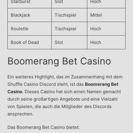
Starburst
Slot
Hoch
Blackjack
Tischspiel
Mittel
Roulette
Tischspiel
Hoch
Book of Dead
Slot
Hoch
Boomerang Bet Casino
Ein weiteres Highlight, das im Zusammenhang mit dem
Shuffle Casino Discord steht, ist das
Boomerang Bet
Casino
. Dieses Casino hat sich einen Namen gemacht
durch seine großartigen Angebote und eine Vielzahl
von Spielen, die auch die Mitglieder des Discords
ansprechen.
Das Boomerang Bet Casino bietet: