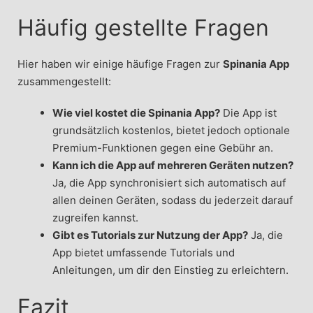
Häufig gestellte Fragen
Hier haben wir einige häufige Fragen zur
Spinania App
zusammengestellt:
Wie viel kostet die Spinania App?
Die App ist
grundsätzlich kostenlos, bietet jedoch optionale
Premium-Funktionen gegen eine Gebühr an.
Kann ich die App auf mehreren Geräten nutzen?
Ja, die App synchronisiert sich automatisch auf
allen deinen Geräten, sodass du jederzeit darauf
zugreifen kannst.
Gibt es Tutorials zur Nutzung der App?
Ja, die
App bietet umfassende Tutorials und
Anleitungen, um dir den Einstieg zu erleichtern.
Fazit