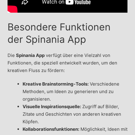
Besondere Funktionen
der Spinania App
Die
Spinania App
verfügt über eine Vielzahl von
Funktionen, die speziell entwickelt wurden, um den
kreativen Fluss zu fördern:
Kreative Brainstorming-Tools:
Verschiedene
Methoden, um Ideen zu generieren und zu
organisieren.
Visuelle Inspirationsquelle:
Zugriff auf Bilder,
Zitate und Geschichten von anderen kreativen
Köpfen.
Kollaborationsfunktionen:
Möglichkeit, Ideen mit