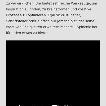
zu verwirklichen. Sie bietet zahlreiche Werkzeuge, um
Inspiration zu finden, zu brainstormen und kreative
Prozesse zu optimieren. Egal ob du Künstler,
Schriftsteller oder einfach nur jemand bist, der seine
kreativen Fähigkeiten erweitern möchte – Spinania hat
für jeden etwas zu bieten.