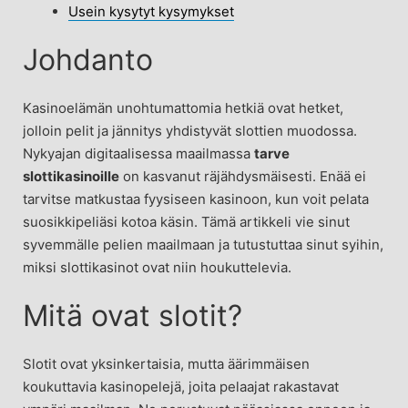
Usein kysytyt kysymykset
Johdanto
Kasinoelämän unohtumattomia hetkiä ovat hetket,
jolloin pelit ja jännitys yhdistyvät slottien muodossa.
Nykyajan digitaalisessa maailmassa
tarve
slottikasinoille
on kasvanut räjähdysmäisesti. Enää ei
tarvitse matkustaa fyysiseen kasinoon, kun voit pelata
suosikkipeliäsi kotoa käsin. Tämä artikkeli vie sinut
syvemmälle pelien maailmaan ja tutustuttaa sinut syihin,
miksi slottikasinot ovat niin houkuttelevia.
Mitä ovat slotit?
Slotit ovat yksinkertaisia, mutta äärimmäisen
koukuttavia kasinopelejä, joita pelaajat rakastavat