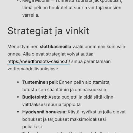
Mega Moolah – Tunnettu suurista jackpotistaan,
tämä peli on houkutellut suuria voittoja vuosien
varrella.
Strategiat ja vinkit
Menestyminen
slottikasinoilla
vaatii enemmän kuin vain
onnea. Alla olevat strategiat voivat auttaa
https://needforslots-casino.fi/
sinua parantamaan
voittomahdollisuuksiasi:
Tunteminen peli:
Ennen pelin aloittamista,
tutustu sen sääntöihin ja ominaisuuksiin.
Budjetointi:
Aseta budjetti ja pidä siitä kiinni
välttääksesi suuria tappioita.
Hyödynnä bonuksia:
Käytä hyväksi tarjolla olevat
bonukset ja tarjoukset maksimoidaksesi
peliaikasi.