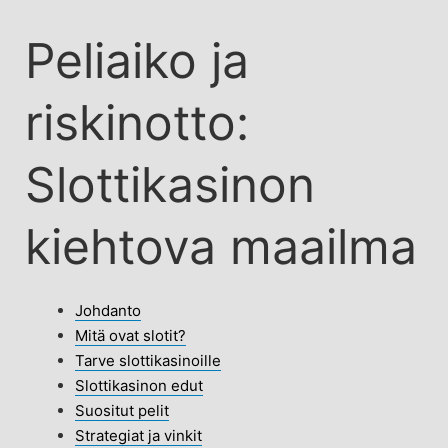
Skip
to
Peliaiko ja
content
riskinotto:
Slottikasinon
kiehtova maailma
Johdanto
Mitä ovat slotit?
Tarve slottikasinoille
Slottikasinon edut
Suositut pelit
Strategiat ja vinkit