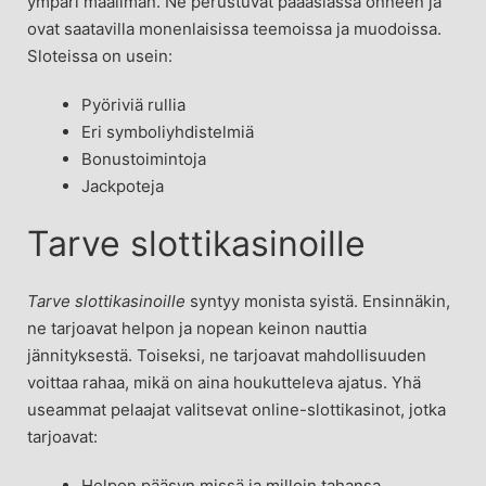
ympäri maailman. Ne perustuvat pääasiassa onneen ja
ovat saatavilla monenlaisissa teemoissa ja muodoissa.
Sloteissa on usein:
Pyöriviä rullia
Eri symboliyhdistelmiä
Bonustoimintoja
Jackpoteja
Tarve slottikasinoille
Tarve slottikasinoille
syntyy monista syistä. Ensinnäkin,
ne tarjoavat helpon ja nopean keinon nauttia
jännityksestä. Toiseksi, ne tarjoavat mahdollisuuden
voittaa rahaa, mikä on aina houkutteleva ajatus. Yhä
useammat pelaajat valitsevat online-slottikasinot, jotka
tarjoavat:
Helpon pääsyn missä ja milloin tahansa